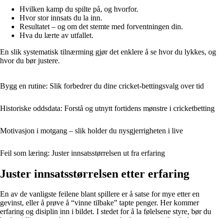
Hvilken kamp du spilte på, og hvorfor.
Hvor stor innsats du la inn.
Resultatet – og om det stemte med forventningen din.
Hva du lærte av utfallet.
En slik systematisk tilnærming gjør det enklere å se hvor du lykkes, og
hvor du bør justere.
Bygg en rutine: Slik forbedrer du dine cricket-bettingsvalg over tid
Historiske oddsdata: Forstå og utnytt fortidens mønstre i cricketbetting
Motivasjon i motgang – slik holder du nysgjerrigheten i live
Feil som læring: Juster innsatsstørrelsen ut fra erfaring
Juster innsatsstørrelsen etter erfaring
En av de vanligste feilene blant spillere er å satse for mye etter en
gevinst, eller å prøve å “vinne tilbake” tapte penger. Her kommer
erfaring og disiplin inn i bildet. I stedet for å la følelsene styre, bør du