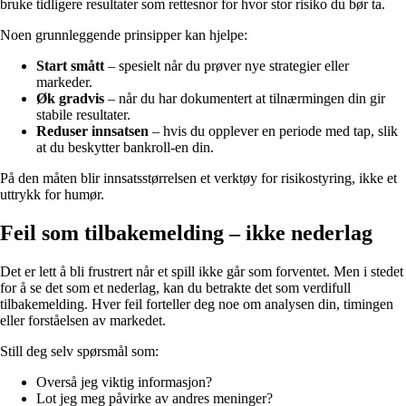
bruke tidligere resultater som rettesnor for hvor stor risiko du bør ta.
Noen grunnleggende prinsipper kan hjelpe:
Start smått
– spesielt når du prøver nye strategier eller
markeder.
Øk gradvis
– når du har dokumentert at tilnærmingen din gir
stabile resultater.
Reduser innsatsen
– hvis du opplever en periode med tap, slik
at du beskytter bankroll-en din.
På den måten blir innsatsstørrelsen et verktøy for risikostyring, ikke et
uttrykk for humør.
Feil som tilbakemelding – ikke nederlag
Det er lett å bli frustrert når et spill ikke går som forventet. Men i stedet
for å se det som et nederlag, kan du betrakte det som verdifull
tilbakemelding. Hver feil forteller deg noe om analysen din, timingen
eller forståelsen av markedet.
Still deg selv spørsmål som:
Overså jeg viktig informasjon?
Lot jeg meg påvirke av andres meninger?