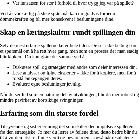
Var innsatsen for stor i forhold til hvor trygg jeg var på spillet?
Ved å svare ærlig på slike spørsmål kan du gradvis forbedre
dømmekraften og bli mer konsekvent i beslutningene dine.
Skap en læringskultur rundt spillingen din
Selv de mest erfarne spillerne lærer hele tiden. De ser ikke betting som
et spørsmål om å ha rett hver gang, men som en prosess der man stadig
blir klokere. Du kan gjøre det samme ved å:
Diskutere spill og strategier med andre som deler interessen din.
Lese analyser og følge eksperter – ikke for å kopiere, men for å
forstå tankegangen deres.
Evaluere egne beslutninger jevnlig.
Når du ser feil som en naturlig del av utviklingen, blir du mer robust og
mindre påvirket av kortsiktige svingninger.
Erfaring som din største fordel
Til syvende og sist er erfaring det som skiller den impulsive spilleren
fra den strategiske. Jo mer du lærer av feilene dine, desto bedre blir du
til å vurdere risiko, finne verdi og bevare roen – også når resultatene