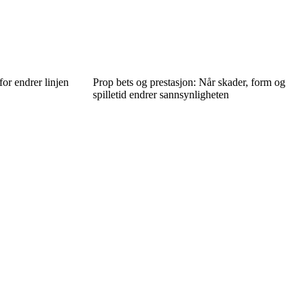
or endrer linjen
Prop bets og prestasjon: Når skader, form og
spilletid endrer sannsynligheten