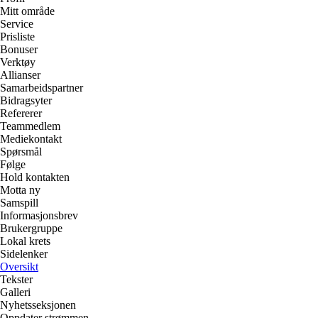
Mitt område
Service
Prisliste
Bonuser
Verktøy
Allianser
Samarbeidspartner
Bidragsyter
Refererer
Teammedlem
Mediekontakt
Spørsmål
Følge
Hold kontakten
Motta ny
Samspill
Informasjonsbrev
Brukergruppe
Lokal krets
Sidelenker
Oversikt
Tekster
Galleri
Nyhetsseksjonen
Oppdater strømmen