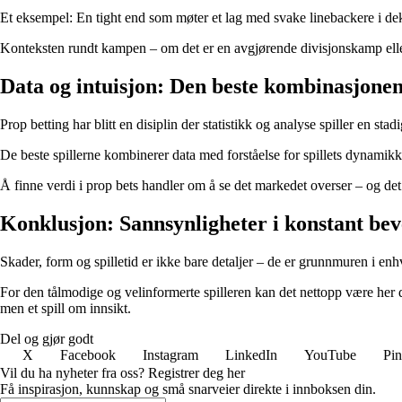
Et eksempel: En tight end som møter et lag med svake linebackere i dekn
Konteksten rundt kampen – om det er en avgjørende divisjonskamp eller
Data og intuisjon: Den beste kombinasjone
Prop betting har blitt en disiplin der statistikk og analyse spiller en stadi
De beste spillerne kombinerer data med forståelse for spillets dynamik
Å finne verdi i prop bets handler om å se det markedet overser – og det k
Konklusjon: Sannsynligheter i konstant bev
Skader, form og spilletid er ikke bare detaljer – de er grunnmuren i en
For den tålmodige og velinformerte spilleren kan det nettopp være her d
men et spill om innsikt.
Del og gjør godt
X
Facebook
Instagram
LinkedIn
YouTube
Pin
Vil du ha nyheter fra oss? Registrer deg her
Få inspirasjon, kunnskap og små snarveier direkte i innboksen din.