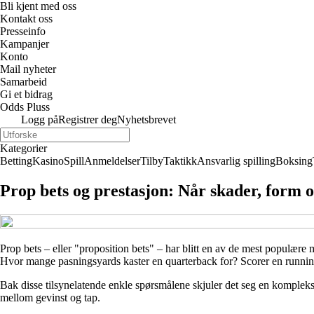
Bli kjent med oss
Kontakt oss
Presseinfo
Kampanjer
Konto
Mail nyheter
Samarbeid
Gi et bidrag
Odds Pluss
Logg på
Registrer deg
Nyhetsbrevet
Kategorier
Betting
Kasino
Spill
Anmeldelser
Tilby
Taktikk
Ansvarlig spilling
Boksing
Prop bets og prestasjon: Når skader, form o
Prop bets – eller "proposition bets" – har blitt en av de mest populære
Hvor mange pasningsyards kaster en quarterback for? Scorer en running 
Bak disse tilsynelatende enkle spørsmålene skjuler det seg en kompleks v
mellom gevinst og tap.