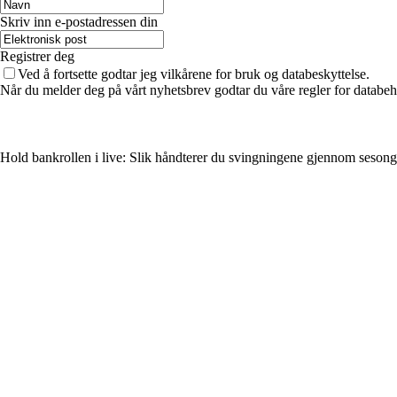
Skriv inn e-postadressen din
Registrer deg
Ved å fortsette godtar jeg vilkårene for bruk og databeskyttelse.
Når du melder deg på vårt nyhetsbrev godtar du våre regler for databeh
Hold bankrollen i live: Slik håndterer du svingningene gjennom seson