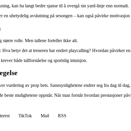
ing, kan ha langt bedre sjanse til å overgå sin yard-linje enn normalt.
 en ubetydelig avslutning på sesongen – kan også påvirke motivasjon o
n
g større rolle. Men tallene forteller ikke alt.
k: Hva betyr det at treneren har endret playcalling? Hvordan påvirker e
rever både tallforståelse og sportslig intuisjon.
egelse
hver vurdering av prop bets. Sannsynlighetene endrer seg fra dag til da
e beste mulighetene oppstår. Når man forstår hvordan prestasjoner påvirk
terest
TikTok
Mail
RSS