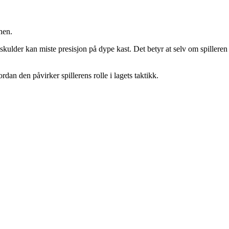
nen.
kulder kan miste presisjon på dype kast. Det betyr at selv om spilleren
dan den påvirker spillerens rolle i lagets taktikk.