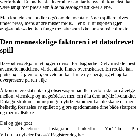
værforhold. En analytisk tilnærming som tar hensyn til kontekst, kan
være langt mer presis enn å se på sesongstatistikker alene.
Men konteksten handler også om det mentale. Noen spillere trives
under press, mens andre mister fokus. Her blir intuisjonen igjen
avgjørende – den kan fange mønstre som ikke lar seg måle direkte.
Den menneskelige faktoren i et datadrevet
spill
Baseballens skjønnhet ligger i dens uforutsigbarhet. Selv med de mest
avanserte modellene vil det alltid finnes overraskelser. En rookie kan
plutselig slå gjennom, en veteran kan finne ny energi, og et lag kan
overprestere på ren vilje.
Å kombinere statistikk og observasjon handler derfor ikke om å velge
mellom vitenskap og magefølelse, men om å la dem utfylle hverandre.
Data gir struktur – intuisjon gir dybde. Sammen kan de skape en mer
helhetlig forståelse av spillet og gjøre spådommene dine både skarpere
og mer realistiske.
Del og gjør godt
X
Facebook
Instagram
LinkedIn
YouTube
Pin
Vil du ha nyheter fra oss? Registrer deg her