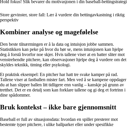
Hold fokus! Slik bevarer du motivasjonen i din baseball-bettingstrategi
Store gevinster, store fall: Lær å vurdere din bettingavkastning i riktig
perspektiv
Kombiner analyse og magefølelse
Den beste tilnærmingen er å la data og intuisjon jobbe sammen.
Statistikken kan peke på hvor du bør se, mens intuisjonen kan hjelpe
deg å forstå hvorfor noe skjer. Hvis tallene viser at en batter sliter mot
venstrehendte pitchere, kan observasjoner hjelpe deg å vurdere om det
skyldes teknikk, timing eller psykologi.
Et praktisk eksempel: En pitcher har hatt tre svake kamper på rad.
Tallene viser at fastballen mister fart. Men ved å se kampene oppdager
du at han slipper ballen litt tidligere enn vanlig – kanskje på grunn av
tretthet. Det er en detalj som kan forklare tallene og gi deg et fortrinn i
dine spådommer.
Bruk kontekst – ikke bare gjennomsnitt
Baseball er full av situasjonsdata: hvordan en spiller presterer mot
bestemte typer pitchere, i ulike ballparker eller under spesifikke