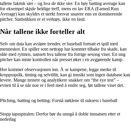
tallene faktisk sier – og hva de ikke sier. En høy batting average kan
for eksempel skjule heldige treff, mens en lav ERA (Earned Run
Average) kan skyldes et sterkt forsvar snarere enn en dominerende
pitcher. Statistikken er et verktøy, ikke en fasit.
Når tallene ikke forteller alt
Selv om data kan avsløre trender, er baseball fortsatt et spill med
mennesker. En spiller som nettopp har kommet tilbake fra skade, kan
slite med rytmen, uansett hva tallene fra forrige sesong viser. En ung
pitcher kan miste kontrollen når presset øker i en avgjørende kamp.
Her kommer observasjonen inn. Å se kampene, legge merke til
kroppsspråk, timing og selvtillit, kan gi innsikt som ingen database kan
levere. Mange trenere og analytikere snakker om “the eye test” –
evnen til å se når noe er i ferd med å endre seg, før tallene viser det.
Pitching, batting og betting: Forstå nøklene til suksess i baseball
Stopp tapsspiralen: Derfor bør du unngå å doble innsatsen etter et
nederlag