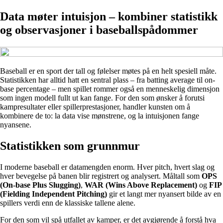
Data møter intuisjon – kombiner statistikk
og observasjoner i baseballspådommer
Baseball er en sport der tall og følelser møtes på en helt spesiell måte.
Statistikken har alltid hatt en sentral plass – fra batting average til on-
base percentage – men spillet rommer også en menneskelig dimensjon
som ingen modell fullt ut kan fange. For den som ønsker å forutsi
kampresultater eller spillerprestasjoner, handler kunsten om å
kombinere de to: la data vise mønstrene, og la intuisjonen fange
nyansene.
Statistikken som grunnmur
I moderne baseball er datamengden enorm. Hver pitch, hvert slag og
hver bevegelse på banen blir registrert og analysert. Måltall som
OPS
(On-base Plus Slugging)
,
WAR (Wins Above Replacement)
og
FIP
(Fielding Independent Pitching)
gir et langt mer nyansert bilde av en
spillers verdi enn de klassiske tallene alene.
For den som vil spå utfallet av kamper, er det avgjørende å forstå hva