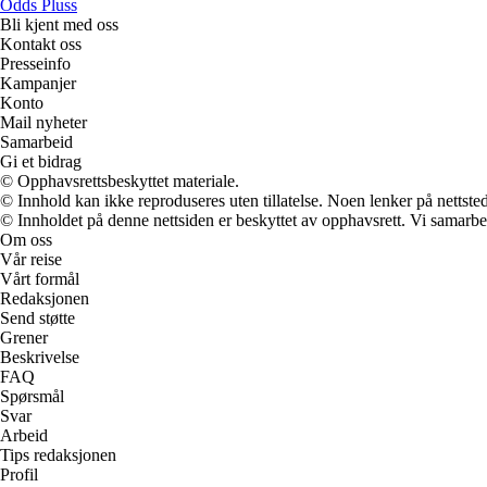
Odds Pluss
Bli kjent med oss
Kontakt oss
Presseinfo
Kampanjer
Konto
Mail nyheter
Samarbeid
Gi et bidrag
© Opphavsrettsbeskyttet materiale.
© Innhold kan ikke reproduseres uten tillatelse. Noen lenker på nettsted
© Innholdet på denne nettsiden er beskyttet av opphavsrett. Vi samarbe
Om oss
Vår reise
Vårt formål
Redaksjonen
Send støtte
Grener
Beskrivelse
FAQ
Spørsmål
Svar
Arbeid
Tips redaksjonen
Profil