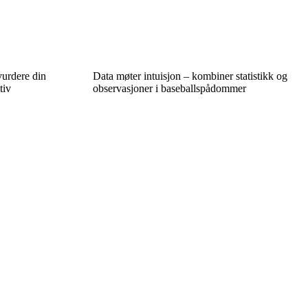
 vurdere din
Data møter intuisjon – kombiner statistikk og
tiv
observasjoner i baseballspådommer