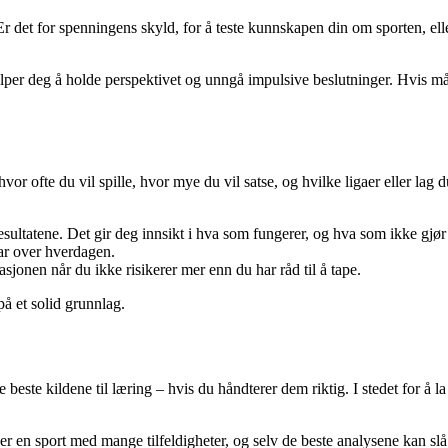
. Er det for spenningens skyld, for å teste kunnskapen din om sporten, el
elper deg å holde perspektivet og unngå impulsive beslutninger. Hvis mål
hvor ofte du vil spille, hvor mye du vil satse, og hvilke ligaer eller lag
sultatene. Det gir deg innsikt i hva som fungerer, og hva som ikke gjør
tar over hverdagen.
asjonen når du ikke risikerer mer enn du har råd til å tape.
på et solid grunnlag.
ste kildene til læring – hvis du håndterer dem riktig. I stedet for å la 
l er en sport med mange tilfeldigheter, og selv de beste analysene kan slå