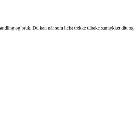
andling og bruk. Du kan når som helst trekke tilbake samtykket ditt og