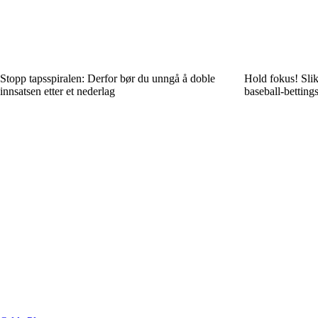
Stopp tapsspiralen: Derfor bør du unngå å doble
Hold fokus! Slik
innsatsen etter et nederlag
baseball-bettings