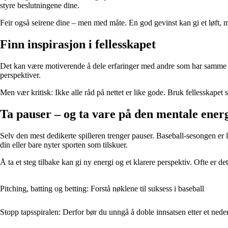
styre beslutningene dine.
Feir også seirene dine – men med måte. En god gevinst kan gi et løft, m
Finn inspirasjon i fellesskapet
Det kan være motiverende å dele erfaringer med andre som har samme inte
perspektiver.
Men vær kritisk: Ikke alle råd på nettet er like gode. Bruk fellesskapet 
Ta pauser – og ta vare på den mentale ener
Selv den mest dedikerte spilleren trenger pauser. Baseball-sesongen er la
din eller bare nyter sporten som tilskuer.
Å ta et steg tilbake kan gi ny energi og et klarere perspektiv. Ofte er
Pitching, batting og betting: Forstå nøklene til suksess i baseball
Stopp tapsspiralen: Derfor bør du unngå å doble innsatsen etter et nede