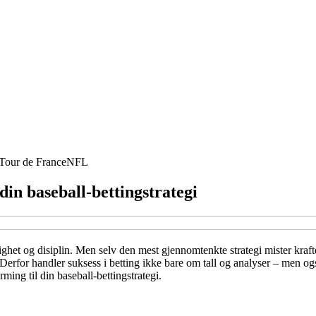
Tour de France
NFL
din baseball-bettingstrategi
ghet og disiplin. Men selv den mest gjennomtenkte strategi mister krafte
 Derfor handler suksess i betting ikke bare om tall og analyser – men og
ng til din baseball-bettingstrategi.