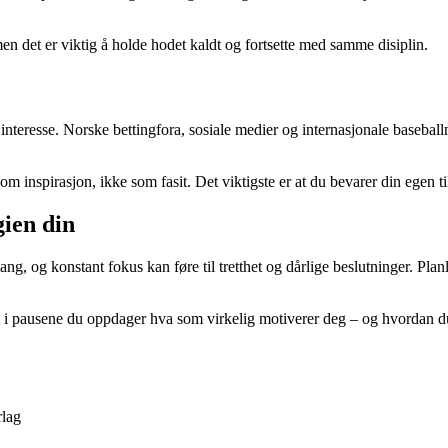
en det er viktig å holde hodet kaldt og fortsette med samme disiplin.
resse. Norske bettingfora, sosiale medier og internasjonale baseballmilj
som inspirasjon, ikke som fasit. Det viktigste er at du bevarer din egen 
gien din
ng, og konstant fokus kan føre til tretthet og dårlige beslutninger. Planl
 det i pausene du oppdager hva som virkelig motiverer deg – og hvordan 
rlag