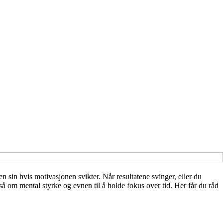
n sin hvis motivasjonen svikter. Når resultatene svinger, eller du
så om mental styrke og evnen til å holde fokus over tid. Her får du råd