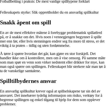
Fotballbetting i praksis: De mest vanlige spilltypene forklart
Fellesskapets styrke: Slik opprettholder du en ansvarlig spillkultur
Snakk åpent om spill
En av de mest effektive måtene å forebygge problematisk spillatferd
på, er å snakke om det. Hvis noen i vennegjengen begynner å spille
mer enn før, eller hvis stemningen endrer seg fra moro til stress, er det
viktig å ta praten – tidlig og uten fordømmelse.
Å tørre å spørre hvordan det går, kan gjøre en stor forskjell. Det
handler ikke om å kontrollere, men om å vise omsorg. På samme måte
som man spør en venn som virker nedstemt eller drikker for mye, kan
man også spørre om spillingen. Fellesskapet blir sterkere når man tør å
ta de vanskelige samtalene.
Spilltilbydernes ansvar
En ansvarlig spillkultur krever også at spillselskapene tar sin del av
ansvaret. Det innebærer tydelig informasjon om risiko, verktøy for å
begrense spillingen og enkel tilgang til hjelp for dem som opplever
problemer.