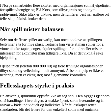
I Norge samarbeider flere aktører med organisasjoner som Hjelpelinjen
for spilleavhengige og Blå Kors, som tilbyr gratis og anonym
rådgivning. Slike tiltak er viktige, men de fungerer best når spillere og
fellesskap faktisk bruker dem.
Når spill mister balansen
Selv om de fleste spiller ansvarlig, kan noen oppleve at spillingen
begynner å ta for mye plass. Tegnene kan være at man spiller for å
vinne tilbake tapte penger, skjuler spillingen for andre eller mister
interessen for aktiviteter man tidligere likte. Da er det viktig å søke
hjelp tidlig.
Hjelpelinjen (telefon 800 800 40) og flere frivillige organisasjoner
tilbyr støtte og veiledning – helt anonymt. Å be om hjelp er ikke et
nederlag, men et viktig steg mot å gjenvinne kontrollen.
Fellesskapets styrke i praksis
En ansvarlig spillkultur oppstår ikke av seg selv. Den bygges gjennom
små handlinger i hverdagen: å snakke åpent, støtte hverandre og ta
ansvar – både individuelt og kollektivt. Når fellesskapet setter
standarden, blir det lettere for den enkelte å spille med omtanke.