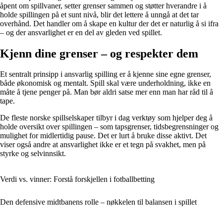
åpent om spillvaner, setter grenser sammen og støtter hverandre i å
holde spillingen på et sunt nivå, blir det lettere å unngå at det tar
overhånd. Det handler om å skape en kultur der det er naturlig å si ifra
– og der ansvarlighet er en del av gleden ved spillet.
Kjenn dine grenser – og respekter dem
Et sentralt prinsipp i ansvarlig spilling er å kjenne sine egne grenser,
både økonomisk og mentalt. Spill skal være underholdning, ikke en
måte å tjene penger på. Man bør aldri satse mer enn man har råd til å
tape.
De fleste norske spillselskaper tilbyr i dag verktøy som hjelper deg å
holde oversikt over spillingen – som tapsgrenser, tidsbegrensninger og
mulighet for midlertidig pause. Det er lurt å bruke disse aktivt. Det
viser også andre at ansvarlighet ikke er et tegn på svakhet, men på
styrke og selvinnsikt.
Verdi vs. vinner: Forstå forskjellen i fotballbetting
Den defensive midtbanens rolle – nøkkelen til balansen i spillet