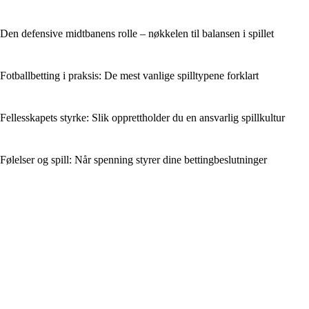
Den defensive midtbanens rolle – nøkkelen til balansen i spillet
Fotballbetting i praksis: De mest vanlige spilltypene forklart
Fellesskapets styrke: Slik opprettholder du en ansvarlig spillkultur
Følelser og spill: Når spenning styrer dine bettingbeslutninger