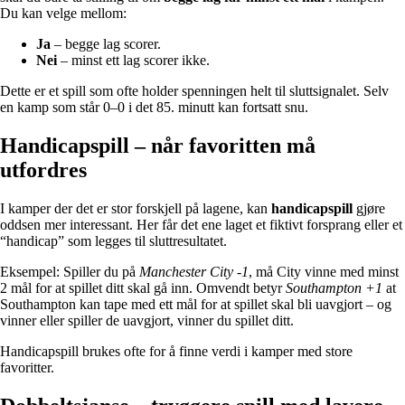
Du kan velge mellom:
Ja
– begge lag scorer.
Nei
– minst ett lag scorer ikke.
Dette er et spill som ofte holder spenningen helt til sluttsignalet. Selv
en kamp som står 0–0 i det 85. minutt kan fortsatt snu.
Handicapspill – når favoritten må
utfordres
I kamper der det er stor forskjell på lagene, kan
handicapspill
gjøre
oddsen mer interessant. Her får det ene laget et fiktivt forsprang eller et
“handicap” som legges til sluttresultatet.
Eksempel: Spiller du på
Manchester City -1
, må City vinne med minst
2 mål for at spillet ditt skal gå inn. Omvendt betyr
Southampton +1
at
Southampton kan tape med ett mål for at spillet skal bli uavgjort – og
vinner eller spiller de uavgjort, vinner du spillet ditt.
Handicapspill brukes ofte for å finne verdi i kamper med store
favoritter.