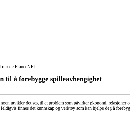
Tour de France
NFL
n til å forebygge spilleavhengighet
oen utvikler det seg til et problem som påvirker økonomi, relasjoner og
r. Heldigvis finnes det kunnskap og verktøy som kan hjelpe deg å forebygg