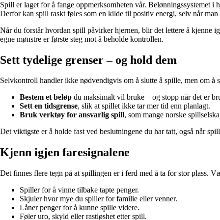
Spill er laget for å fange oppmerksomheten vår. Belønningssystemet i hj
Derfor kan spill raskt føles som en kilde til positiv energi, selv når man 
Når du forstår hvordan spill påvirker hjernen, blir det lettere å kjenne i
egne mønstre er første steg mot å beholde kontrollen.
Sett tydelige grenser – og hold dem
Selvkontroll handler ikke nødvendigvis om å slutte å spille, men om å s
Bestem et beløp
du maksimalt vil bruke – og stopp når det er br
Sett en tidsgrense
, slik at spillet ikke tar mer tid enn planlagt.
Bruk verktøy for ansvarlig spill
, som mange norske spillselskap
Det viktigste er å holde fast ved beslutningene du har tatt, også når spil
Kjenn igjen faresignalene
Det finnes flere tegn på at spillingen er i ferd med å ta for stor plass
Spiller for å vinne tilbake tapte penger.
Skjuler hvor mye du spiller for familie eller venner.
Låner penger for å kunne spille videre.
Føler uro, skyld eller rastløshet etter spill.