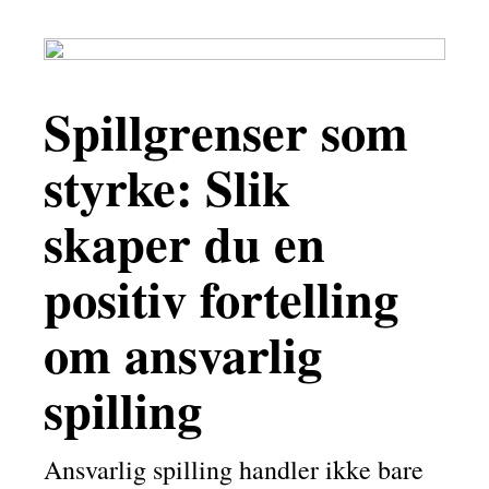
Spillgrenser som
styrke: Slik
skaper du en
positiv fortelling
om ansvarlig
spilling
Ansvarlig spilling handler ikke bare