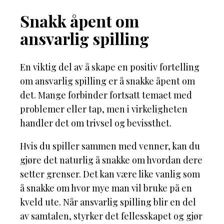
Snakk åpent om
ansvarlig spilling
En viktig del av å skape en positiv fortelling
om ansvarlig spilling er å snakke åpent om
det. Mange forbinder fortsatt temaet med
problemer eller tap, men i virkeligheten
handler det om trivsel og bevissthet.
Hvis du spiller sammen med venner, kan du
gjøre det naturlig å snakke om hvordan dere
setter grenser. Det kan være like vanlig som
å snakke om hvor mye man vil bruke på en
kveld ute. Når ansvarlig spilling blir en del
av samtalen, styrker det fellesskapet og gjør