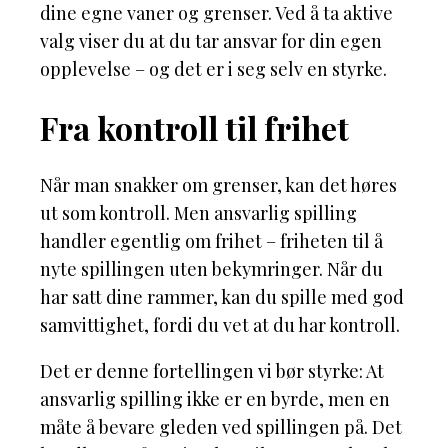
dine egne vaner og grenser. Ved å ta aktive
valg viser du at du tar ansvar for din egen
opplevelse – og det er i seg selv en styrke.
Fra kontroll til frihet
Når man snakker om grenser, kan det høres
ut som kontroll. Men ansvarlig spilling
handler egentlig om frihet – friheten til å
nyte spillingen uten bekymringer. Når du
har satt dine rammer, kan du spille med god
samvittighet, fordi du vet at du har kontroll.
Det er denne fortellingen vi bør styrke: At
ansvarlig spilling ikke er en byrde, men en
måte å bevare gleden ved spillingen på. Det