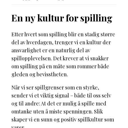
En ny kultur for spilling
Etter hvert som spilling blir en stadig større
del av hverdagen, trenger vi en kultur der
ansvarlighet er en naturlig del av
spillopplevelsen. Det krever at vi snakker
om spilling på en måte som rommer både
gleden og bevisstheten.
Når vi ser spillgrenser som en styrke,
sender vi et viktig signal – både til oss selv
og til andre: At det er mulig å spille med
omtanke uten å miste spenningen. Slik
skaper vi en sunn og positiv spillkultur som
varer.