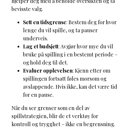
hjelper deg med å beholde oversikten og ta
bevisste valg.
Sett en tidsgrense
: Bestem deg for hvor
lenge du vil spille, og ta pauser
underveis.
Lag et budsjett
: Avgjør hvor mye du vil
bruke på spilling i en bestemt periode –
og hold deg til det.
Evaluer opplevelsen
: Kjenn etter om
spillingen fortsatt føles morsom og
avslappende. Hvis ikke, kan det være tid
for en pause.
Når du ser grenser som en del av
spillstrategien, blir de et verktøy for
kontroll og trygghet – ikke en begrensning.